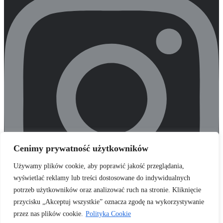
Cenimy prywatność użytkowników
Używamy plików cookie, aby poprawić jakość przeglądania,
wyświetlać reklamy lub treści dostosowane do indywidualnych
potrzeb użytkowników oraz analizować ruch na stronie. Kliknięcie
przycisku „Akceptuj wszystkie” oznacza zgodę na wykorzystywanie
przez nas plików cookie.
Polityka Cookie